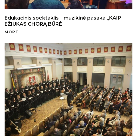
Edukacinis spektaklis – muzikinė pasaka „KAIP
About
EŽIUKAS CHORĄ BŪRĖ
Program
MORE
Participants
News
Gallery
2021
2022
2023
2024