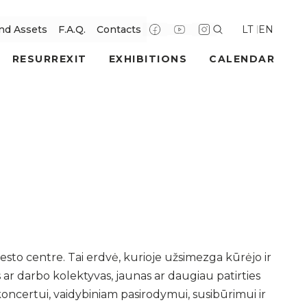
LT
EN
nd Assets
F.A.Q.
Contacts
RESURREXIT
EXHIBITIONS
CALENDAR
esto centre. Tai erdvė, kurioje užsimezga kūrėjo ir
 ar darbo kolektyvas, jaunas ar daugiau patirties
 koncertui, vaidybiniam pasirodymui, susibūrimui ir