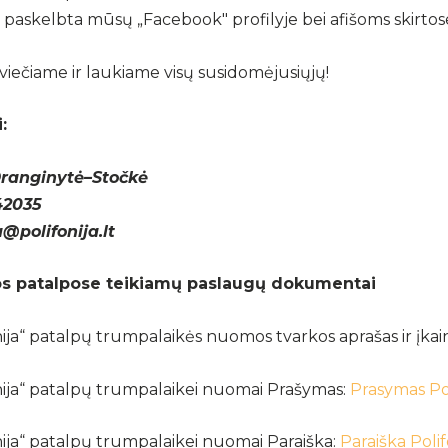
 paskelbta mūsų „Facebook" profilyje bei afišoms skirtose v
viečiame ir laukiame visų susidomėjusiųjų!
:
Dranginytė–Stočkė
42035
@polifonija.lt
jos patalpose teikiamų paslaugų dokumentai
nija“ patalpų trumpalaikės nuomos tvarkos aprašas ir įkain
onija“ patalpų trumpalaikei nuomai Prašymas:
Prasymas Pol
nija“ patalpų trumpalaikei nuomai Paraiška:
Paraiška Poli