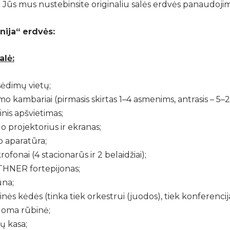
 Jūs mus nustebinsite originaliu salės erdvės panaudojim
onija“ erdvės:
alė:
sėdimų vietų;
mo kambariai (pirmasis skirtas 1–4 asmenims, antrasis – 5
nis apšvietimas;
o projektorius ir ekranas;
o aparatūra;
rofonai (4 stacionarūs ir 2 belaidžiai);
HNER fortepijonas;
ūna;
nės kėdės (tinka tiek orkestrui (juodos), tiek konferencija
oma rūbinė;
tų kasa;