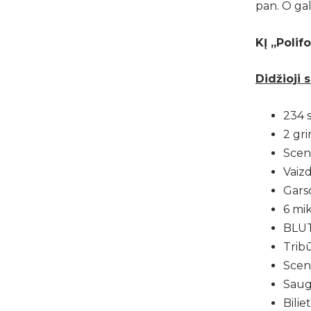
pan. O gal
KĮ „Polif
Didžioji s
234 
2 gri
Sceni
Vaizd
Gars
6 mik
BLUT
Trib
Sceni
Saug
Bilie