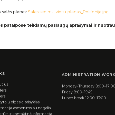
 salės planas:
Sales sedimu vietu planas_Polifonija.jpg
os patalpose teikiamų paslaugų aprašymai ir nuotra
KS
ADMINISTRATION WOR
ut us
Monday–Thursday 8:00–17:0
ders
Friday 8:00–15:45
ers
Lunch break 12:00–13:00
ytojų elgesio taisyklės
rmacija asmenims su negalia
ktūra ir kontaktinė informacija