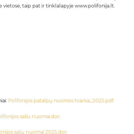
ietose, taip pat ir tinklalapyje www.polifonija.lt.
iai:
Polifonijos patalpų nuomos tvarka_2025.pdf
ifonijos saliu nuomai.doc
fonijos salių nuomai 2025.doc