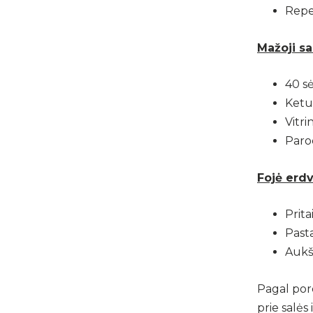
Repet
Mažoji sa
40 sė
Ketur
Vitri
Parod
Fojė erdv
Prita
Past
Aukšt
Pagal pore
prie salės