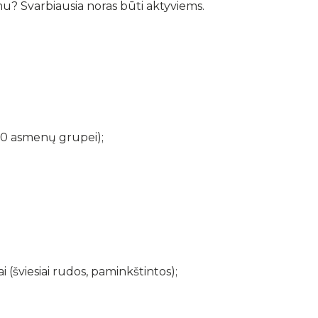
u? Svarbiausia noras būti aktyviems.
–20 asmenų grupei);
i (šviesiai rudos, paminkštintos);