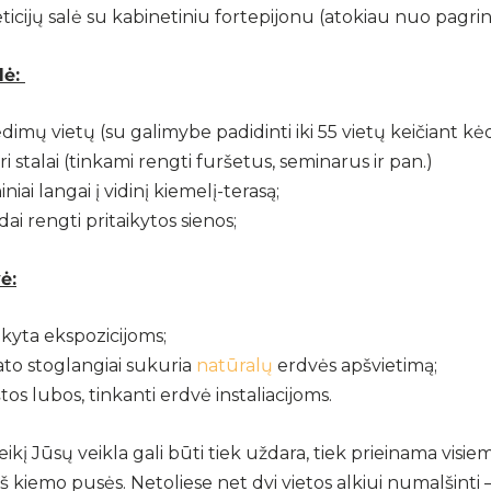
icijų salė su kabinetiniu fortepijonu (atokiau nuo pagrin
lė:
dimų vietų (su galimybe padidinti iki 55 vietų keičiant kė
i stalai (tinkami rengti furšetus, seminarus ir pan.)
niniai langai į vidinį kiemelį-terasą;
ai rengti pritaikytos sienos;
ė:
ikyta ekspozicijoms;
ato stoglangiai sukuria
natūralų
erdvės apšvietimą;
os lubos, tinkanti erdvė instaliacijoms.
ikį Jūsų veikla gali būti tiek uždara, tiek prieinama visie
 iš kiemo pusės. Netoliese net dvi vietos alkiui numalšinti 