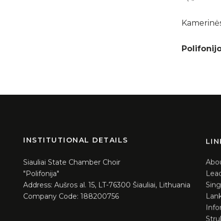
Kamerinės
Polifonij
INSTITUTIONAL DETAILS
LIN
Abo
Siauliai State Chamber Choir
Lea
"Polifonija"
Sing
Address: Aušros al. 15, LT-76300 Šiauliai, Lithuania
Lank
Company Code: 188200756
Info
Stru