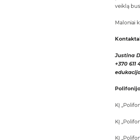
veiklą bus
Maloniai k
Kontaktai
Justina 
+370 611 
edukacija
Polifoni
KĮ „Polifo
KĮ „Polif
KĮ „Polifo