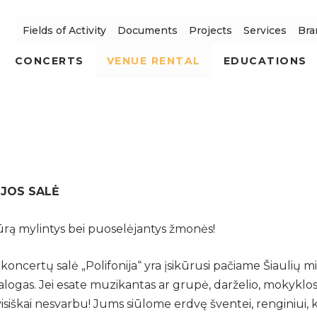
Fields of Activity
Documents
Projects
Services
Bra
CONCERTS
VENUE RENTAL
EDUCATIONS
IJOS SALĖ
ūrą mylintys bei puoselėjantys žmonės!
oncertų salė „Polifonija“ yra įsikūrusi pačiame Šiaulių mi
alogas. Jei esate muzikantas ar grupė, darželio, mokyklos
 visiškai nesvarbu! Jums siūlome erdvę šventei, renginiui,