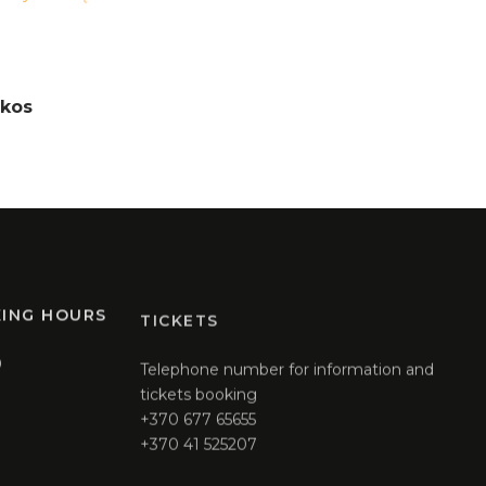
ukos
KING HOURS
TICKETS
0
Telephone number for information and
tickets booking
+370 677 65655
+370 41 525207