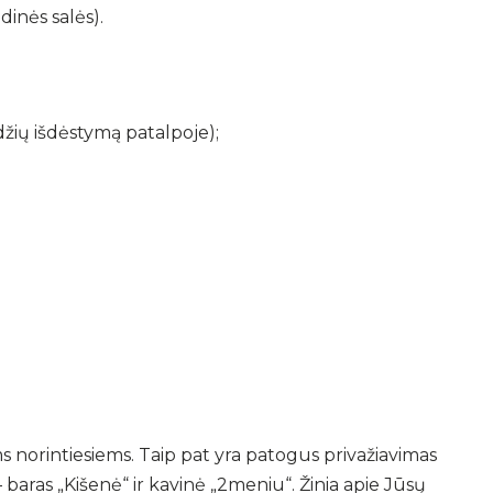
dinės salės).
džių išdėstymą patalpoje);
ms norintiesiems. Taip pat yra patogus privažiavimas
– baras „Kišenė“ ir kavinė „2meniu“. Žinia apie Jūsų