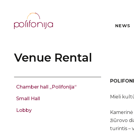
NEWS
Venue Rental
POLIFON
Chamber hall „Polifonija“
Mieli kult
Small Hall
Lobby
Kamerinė k
žiūrovo di
turintis –