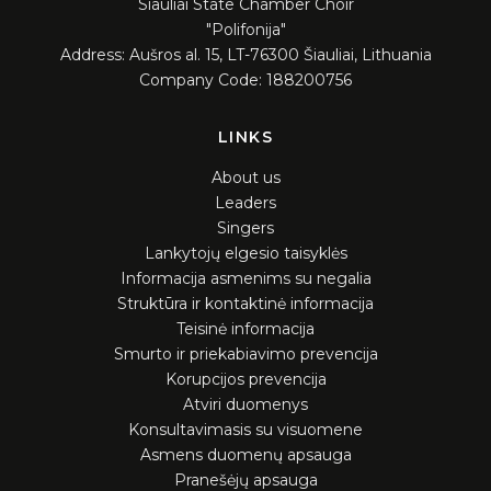
Siauliai State Chamber Choir
"Polifonija"
Address: Aušros al. 15, LT-76300 Šiauliai, Lithuania
Company Code: 188200756
LINKS
About us
Leaders
Singers
Lankytojų elgesio taisyklės
Informacija asmenims su negalia
Struktūra ir kontaktinė informacija
Teisinė informacija
Smurto ir priekabiavimo prevencija
Korupcijos prevencija
Atviri duomenys
Konsultavimasis su visuomene
Asmens duomenų apsauga
Pranešėjų apsauga