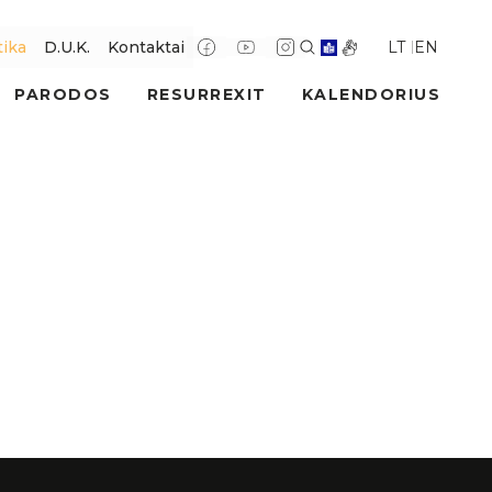
LT
EN
tika
D.U.K.
Kontaktai
PARODOS
RESURREXIT
KALENDORIUS