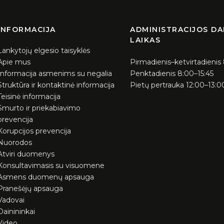
INFORMACIJA
ADMINISTRACIJOS D
LAIKAS
Lankytojų elgesio taisyklės
Apie mus
Pirmadienis–ketvirtadienis
Informacija asmenims su negalia
Penktadienis 8:00–15:45
Struktūra ir kontaktinė informacija
Pietų pertrauka 12:00–13:0
Teisinė informacija
Smurto ir priekabiavimo
prevencija
Korupcijos prevencija
Nuorodos
Atviri duomenys
Konsultavimasis su visuomene
Asmens duomenų apsauga
Pranešėjų apsauga
Vadovai
Dainininkai
Video