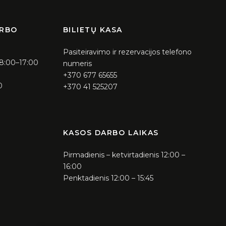
ARBO
BILIETŲ KASA
Pasiteiravimo ir rezervacijos telefono
 8:00–17:00
numeris
+370 677 65655
0
+370 41 525207
KASOS DARBO LAIKAS
Pirmadienis – ketvirtadienis 12:00 –
16:00
Penktadienis 12:00 – 15:45