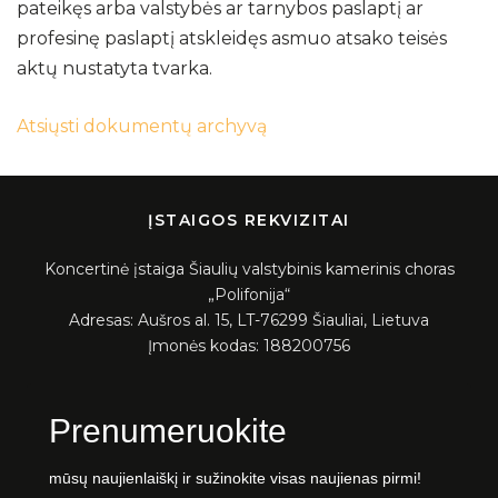
pateikęs arba valstybės ar tarnybos paslaptį ar
profesinę paslaptį atskleidęs asmuo atsako teisės
aktų nustatyta tvarka.
Atsiųsti dokumentų archyvą
ĮSTAIGOS REKVIZITAI
Koncertinė įstaiga Šiaulių valstybinis kamerinis choras
„Polifonija“
Adresas: Aušros al. 15, LT-76299 Šiauliai, Lietuva
Įmonės kodas: 188200756
Prenumeruokite
mūsų naujienlaiškį ir sužinokite visas naujienas pirmi!