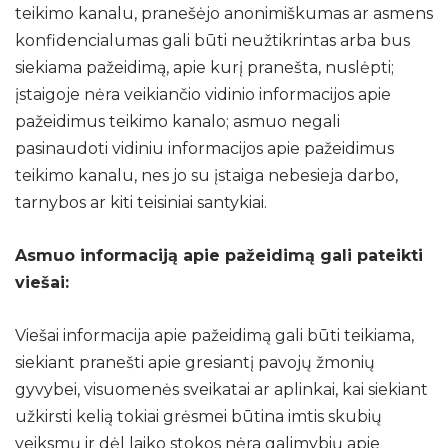
teikimo kanalu, pranešėjo anonimiškumas ar asmens
konfidencialumas gali būti neužtikrintas arba bus
siekiama pažeidimą, apie kurį pranešta, nuslėpti;
įstaigoje nėra veikiančio vidinio informacijos apie
pažeidimus teikimo kanalo; asmuo negali
pasinaudoti vidiniu informacijos apie pažeidimus
teikimo kanalu, nes jo su įstaiga nebesieja darbo,
tarnybos ar kiti teisiniai santykiai.
Asmuo informaciją apie pažeidimą gali pateikti
viešai:
Viešai informacija apie pažeidimą gali būti teikiama,
siekiant pranešti apie gresiantį pavojų žmonių
gyvybei, visuomenės sveikatai ar aplinkai, kai siekiant
užkirsti kelią tokiai grėsmei būtina imtis skubių
veiksmų ir dėl laiko stokos nėra galimybių apie