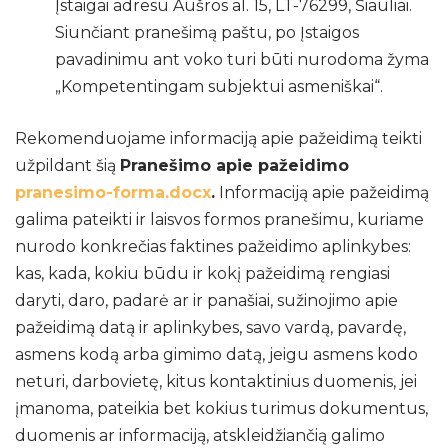
Įstaigai adresu Aušros al. 15, LT-76299, Šiauliai.
Siunčiant pranešimą paštu, po Įstaigos
pavadinimu ant voko turi būti nurodoma žyma
„Kompetentingam subjektui asmeniškai“.
Rekomenduojame informaciją apie pažeidimą teikti
užpildant šią
Pranešimo apie pažeidimo
pranesimo-forma.docx
.
Informaciją apie pažeidimą
galima pateikti ir laisvos formos pranešimu, kuriame
nurodo konkrečias faktines pažeidimo aplinkybes:
kas, kada, kokiu būdu ir kokį pažeidimą rengiasi
daryti, daro, padarė ar ir panašiai, sužinojimo apie
pažeidimą datą ir aplinkybes, savo vardą, pavardę,
asmens kodą arba gimimo datą, jeigu asmens kodo
neturi, darbovietę, kitus kontaktinius duomenis, jei
įmanoma, pateikia bet kokius turimus dokumentus,
duomenis ar informaciją, atskleidžiančią galimo