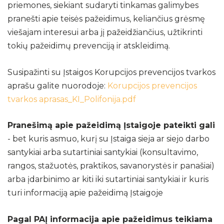
priemones, siekiant sudaryti tinkamas galimybes
Naujienos
pranešti apie teisės pažeidimus, keliančius grėsmę
viešajam interesui arba jį pažeidžiančius, užtikrinti
Galerija
tokių pažeidimų prevenciją ir atskleidimą.
2021 m.
2022 m.
Susipažinti su Įstaigos Korupcijos prevencijos tvarkos
aprašu galite nuorodoje:
Korupcijos prevencijos
2023 m.
tvarkos aprasas_KI_Polifonija.pdf
2024 m.
2025 m.
Pranešimą apie pažeidimą Įstaigoje pateikti gali
- bet kuris asmuo, kurį su Įstaiga sieja ar siejo darbo
Dalyviai
santykiai arba sutartiniai santykiai (konsultavimo,
rangos, stažuotės, praktikos, savanorystės ir panašiai)
arba įdarbinimo ar kiti iki sutartiniai santykiai ir kuris
turi informaciją apie pažeidimą Įstaigoje
Pagal PAĮ informacija apie pažeidimus teikiama