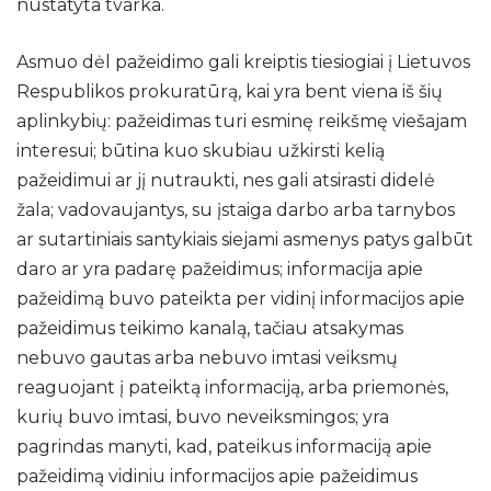
nustatyta tvarka.
Asmuo dėl pažeidimo gali kreiptis tiesiogiai į Lietuvos
Respublikos prokuratūrą, kai yra bent viena iš šių
aplinkybių: pažeidimas turi esminę reikšmę viešajam
interesui; būtina kuo skubiau užkirsti kelią
pažeidimui ar jį nutraukti, nes gali atsirasti didelė
žala; vadovaujantys, su įstaiga darbo arba tarnybos
ar sutartiniais santykiais siejami asmenys patys galbūt
daro ar yra padarę pažeidimus; informacija apie
pažeidimą buvo pateikta per vidinį informacijos apie
pažeidimus teikimo kanalą, tačiau atsakymas
nebuvo gautas arba nebuvo imtasi veiksmų
reaguojant į pateiktą informaciją, arba priemonės,
kurių buvo imtasi, buvo neveiksmingos; yra
pagrindas manyti, kad, pateikus informaciją apie
pažeidimą vidiniu informacijos apie pažeidimus