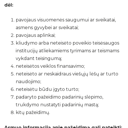
dėl:
pavojaus visuomenės saugumui ar sveikatai,
asmens gyvybei ar sveikatai;
pavojaus aplinkai;
kliudymo arba neteisėto poveikio teisėsaugos
institucijų atliekamiems tyrimams ar teismams
vykdant teisingumą;
neteisėtos veiklos finansavimo;
neteisėto ar neskaidraus viešųjų lėšų ar turto
naudojimo;
neteisėtu būdu įgyto turto;
padaryto pažeidimo padarinių slėpimo,
trukdymo nustatyti padarinių mastą;
kitų pažeidimų.
Asmuo informaciją apie pažeidimą gali pateikti: