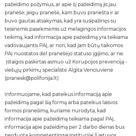
pažeidimo požymius, ar apie šį pažeidimą jis jau
pranešė; jeigu pranešė, kam buvo pranešta ir ar
buvo gautas atsakymas, kad yra susipažinęs su
teisinėmis pasekmėmis už melagingos informacijos
teikimą, kad informacija apie pažeidimą yra teikiama
vadovaujantis PAĮ, ar nori, kad jam būtų taikomos
PAĮ nuostatos dėl pranešėjo statuso įgijimo, ar ne.
Įstaigos paskirtas asmuo už Korupcijos prevenciją -
viešųjų pirkimų specialistė Algita Venciuvienė
(pranesk@polifonija.lt)
Informuojame, kad pateikus informaciją apie
pažeidimą pagal šią formą arba pateikus laisvos
formos pranešimą, kuriame nurodyta, kad
informacija apie pažeidimą teikiama pagal PAĮ,
informacija apie pažeidimą per 2 darbo dienas bus
perduota kompetentingai institucijai (Lietuvos