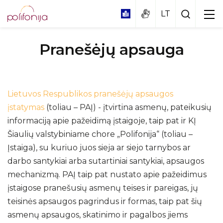
Pranešėjų apsauga
Lietuvos Respublikos pranešėjų apsaugos
įstatymas
(toliau – PAĮ) - įtvirtina asmenų, pateikusių
Didžioji koncertų salė
informaciją apie pažeidimą įstaigoje, taip pat ir KĮ
Mažoji salė
Šiaulių valstybiniame chore „Polifonija“ (toliau –
Edukacinis spektaklis – muzikinė pasaka
„KAIP EŽIUKAS CHORĄ BŪRĖ"
Įstaiga), su kuriuo juos sieja ar siejo tarnybos ar
Vestibiulis
darbo santykiai arba sutartiniai santykiai, apsaugos
Edukacinis koncertas „PASAULIO TAUTŲ
MUZIKA"
mechanizmą. PAĮ taip pat nustato apie pažeidimus
Apie
įstaigose pranešusių asmenų teises ir pareigas, jų
Edukacija „Tylà netỹla“
teisinės apsaugos pagrindus ir formas, taip pat šių
Programa
asmenų apsaugos, skatinimo ir pagalbos jiems
Dalyviai