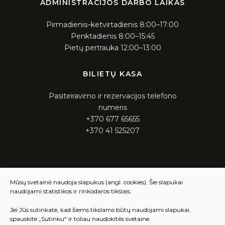
ADMINISTRACIJOS DARBO LAIKAS
Pirmadienis–ketvirtadienis 8:00–17:00
Penktadienis 8:00–15:45
Pietų pertrauka 12:00–13:00
BILIETŲ KASA
Pasiteiravimo ir rezervacijos telefono
numeris
+370 677 65655
+370 41 525207
KASOS DARBO LAIKAS
Mūsų svetainė naudoja slapukus (angl. cookies). Šie slapukai
naudojami statistikos ir rinkodaros tikslais.
Pirmadienis – ketvirtadienis 12:00 – 16:00
Penktadienis 12:00 – 15:45
Jei Jūs sutinkate, kad šiems tikslams būtų naudojami slapukai,
spauskite „Sutinku“ ir toliau naudokitės svetaine.