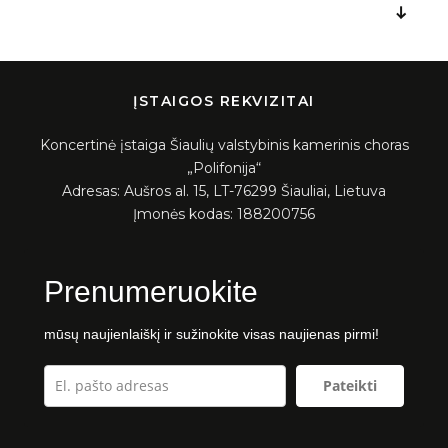
Naujienos
Galerija
ĮSTAIGOS REKVIZITAI
2021 m.
2022 m.
Koncertinė įstaiga Šiaulių valstybinis kamerinis choras
„Polifonija“
2023 m.
Adresas: Aušros al. 15, LT-76299 Šiauliai, Lietuva
2024 m.
Įmonės kodas: 188200756
2025 m.
Prenumeruokite
Dalyviai
mūsų naujienlaiškį ir sužinokite visas naujienas pirmi!
Pateikti