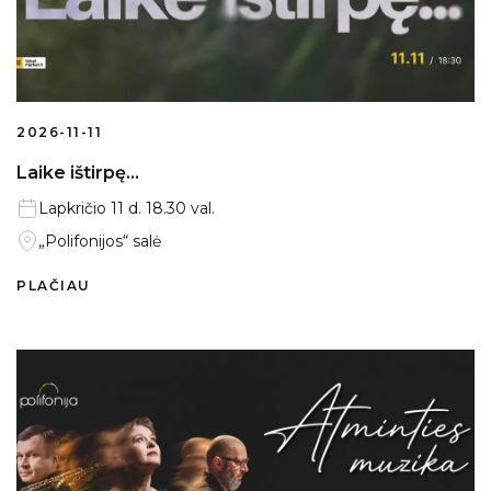
2026-11-11
Laike ištirpę...
Lapkričio 11 d. 18.30 val.
„Polifonijos“ salė
PLAČIAU