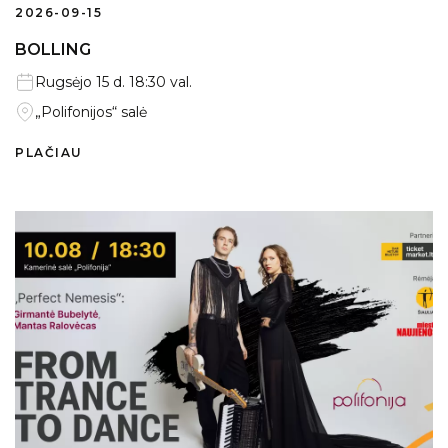
2026-09-15
Naujienos
BOLLING
Galerija
Rugsėjo 15 d. 18:30 val.
2021 m.
„Polifonijos“ salė
2022 m.
PLAČIAU
2023 m.
2024 m.
2025 m.
Dalyviai