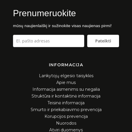
Naujienos
Prenumeruokite
Galerija
mūsų naujienlaiškį ir sužinokite visas naujienas pirmi!
2021 m.
Pateikti
2022 m.
2023 m.
2024 m.
INFORMACIJA
2025 m.
Lankytojų elgesio taisyklės
Apie mus
Dalyviai
Informacija asmenims su negalia
Struktūra ir kontaktinė informacija
Teisinė informacija
Smurto ir priekabiavimo prevencija
Korupcijos prevencija
Nuorodos
Atviri duomenys