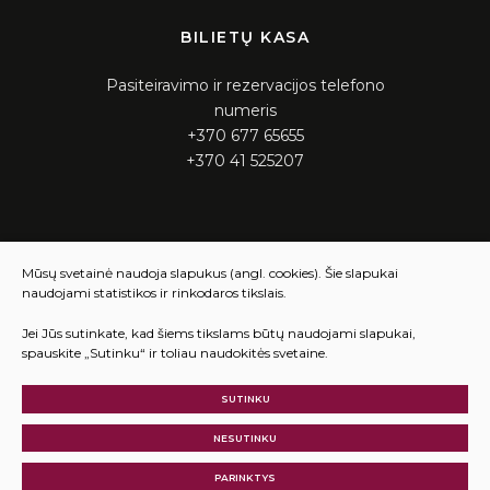
BILIETŲ KASA
Pasiteiravimo ir rezervacijos telefono
numeris
+370 677 65655
+370 41 525207
KASOS DARBO LAIKAS
Mūsų svetainė naudoja slapukus (angl. cookies). Šie slapukai
naudojami statistikos ir rinkodaros tikslais.
Pirmadienis – ketvirtadienis 12:00 – 16:00
Penktadienis 12:00 – 15:45
Jei Jūs sutinkate, kad šiems tikslams būtų naudojami slapukai,
spauskite „Sutinku“ ir toliau naudokitės svetaine.
SUTINKU
© 2025 Visos teisės saugomos
Slapukų parinktys
NESUTINKU
Duomenų apsauga
PARINKTYS
Sukurta:
TEXUS