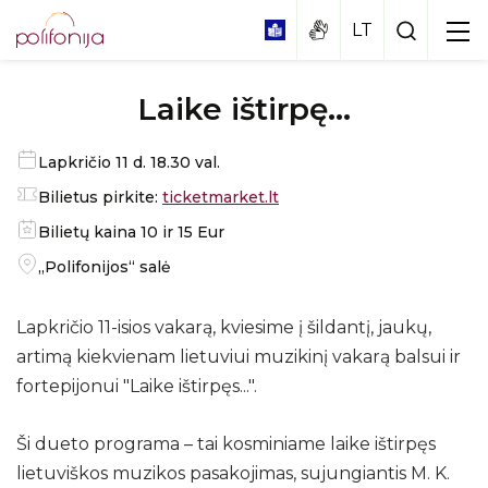
Laike ištirpę...
Lapkričio 11 d. 18.30 val.
Bilietus pirkite:
ticketmarket.lt
Bilietų kaina 10 ir 15 Eur
Didžioji koncertų salė
„Polifonijos“ salė
Mažoji salė
Edukacinis spektaklis – muzikinė pasaka
„KAIP EŽIUKAS CHORĄ BŪRĖ"
Vestibiulis
Lapkričio 11-isios vakarą, kviesime į šildantį, jaukų,
artimą kiekvienam lietuviui muzikinį vakarą balsui ir
Edukacinis koncertas „PASAULIO TAUTŲ
MUZIKA"
fortepijonui "Laike ištirpęs...".
Apie
Edukacija „Tylà netỹla“
Ši dueto programa – tai kosminiame laike ištirpęs
Programa
lietuviškos muzikos pasakojimas, sujungiantis M. K.
Dalyviai