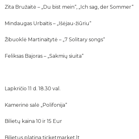
Zita Bružaitė – „Du bist mein“, „Ich sag, der Sommer“
Mindaugas Urbaitis – „Išėjau-žiūriu“
Žibuoklė Martinaitytė – „7 Solitary songs“
Feliksas Bajoras – „Sakmių siuita“
Lapkričio 11 d. 18.30 val.
Kamerinė salė „Polifonija“
Bilietų kaina 10 ir 15 Eur
Bilietus platina ticketmarket.lt