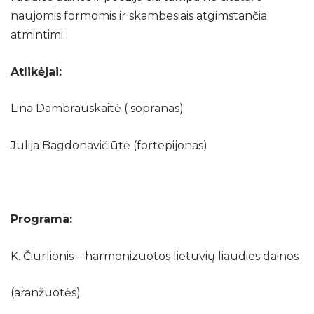
naujomis formomis ir skambesiais atgimstančia
atmintimi.
Atlikėjai:
Lina Dambrauskaitė ( sopranas)
Julija Bagdonavičiūtė (fortepijonas)
Programa:
K. Čiurlionis – harmonizuotos lietuvių liaudies dainos
(aranžuotės)