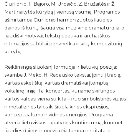
Čiurlionio, F. Bajoro, M. Urbaičio, Z. Bružaitės ir Ž.
Naujienos
Martinaitytės kūrybą į vientisą visumą. Programos
ašimi tampa Čiurlionio harmonizuotos liaudies
Galerija
dainos, iš kurių išauga visa muzikinė dramaturgija, o
2021 m.
liaudiški motyvai, tekstų poetika ir archajiškos
2022 m.
intonacijos subtiliai persmelkia ir kitų kompozitorių
kūrybą.
2023 m.
2024 m.
Reikšmingą sluoksnį formuoja ir lietuvių poezija:
2025 m.
skamba J. Meko, H. Radausko tekstai, įpinti į trapią,
kartais asketišką, kartais dramatiškai įtemptą
Dalyviai
vokalinę liniją. Tai koncertas, kuriame skirtingos
kartos kalbasi viena su kita – nuo simbolistinės vizijos
ir metafizinės tylos iki šiuolaikinės ekspresijos,
konceptualumo ir vidinės energijos. Programa
atveria lietuviškos tapatybės kontinuumą, kuomet
liaudies dainos ir poezija čia tampa ne citata, o