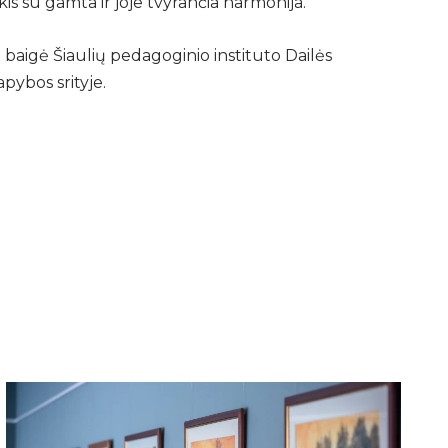
s su gamta ir joje tvyrančia harmonija.
 baigė Šiaulių pedagoginio instituto Dailės
pybos srityje.