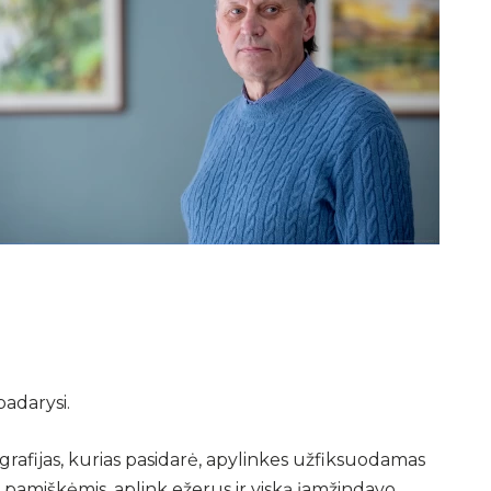
padarysi.
otografijas, kurias pasidarė, apylinkes užfiksuodamas
 pamiškėmis, aplink ežerus ir viską įamžindavo.