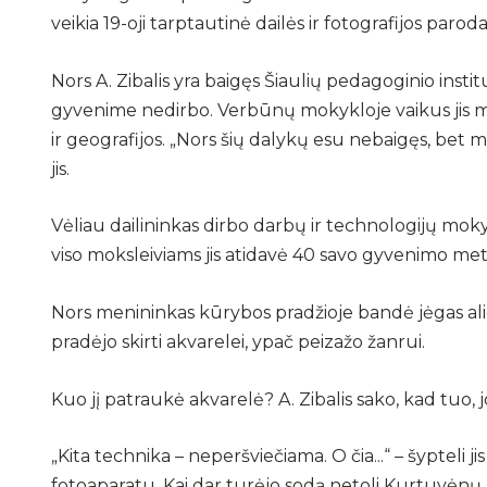
veikia 19-oji tarptautinė dailės ir fotografijos parod
Nors A. Zibalis yra baigęs Šiaulių pedagoginio insti
gyvenime nedirbo. Verbūnų mokykloje vaikus jis mok
ir geografijos. „Nors šių dalykų esu nebaigęs, bet m
jis.
Vėliau dailininkas dirbo darbų ir technologijų mokyt
viso moksleiviams jis atidavė 40 savo gyvenimo met
Nors menininkas kūrybos pradžioje bandė jėgas alie
pradėjo skirti akvarelei, ypač peizažo žanrui.
Kuo jį patraukė akvarelė? A. Zibalis sako, kad tuo, jo
„Kita technika – neperšviečiama. O čia...“ – šypteli j
fotoaparatu. Kai dar turėjo sodą netoli Kurtuvėnų, 