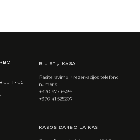
ARBO
BILIETŲ KASA
Pasiteiravimo ir rezervacijos telefono
 8:00–17:00
numeris
+370 677 65655
0
+370 41 525207
KASOS DARBO LAIKAS
Pirmadienis – ketvirtadienis 12:00 –