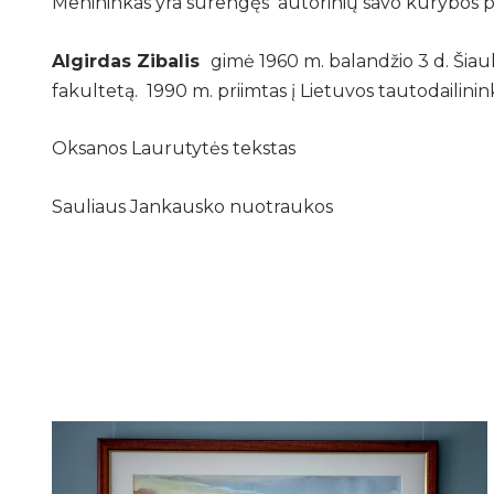
Menininkas yra surengęs autorinių savo kūrybos par
Algirdas Zibalis
gimė 1960 m. balandžio 3 d. Šiaul
fakultetą. 1990 m. priimtas į Lietuvos tautodailini
Oksanos Laurutytės tekstas
Sauliaus Jankausko nuotraukos