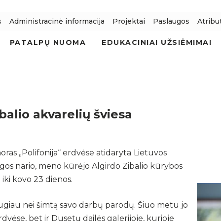
s
Administracinė informacija
Projektai
Paslaugos
Atribu
PATALPŲ NUOMA
EDUKACINIAI UŽSIĖMIMAI
balio akvarelių šviesa
horas „Polifonija“ erdvėse atidaryta
Lietuvos
ngos nario, meno kūrėjo Algirdo Zibalio kūrybos
iki kovo 23 dienos.
augiau nei šimtą savo darbų parodų. Šiuo metu jo
ėse, bet ir Dusetų dailės galerijoje, kurioje