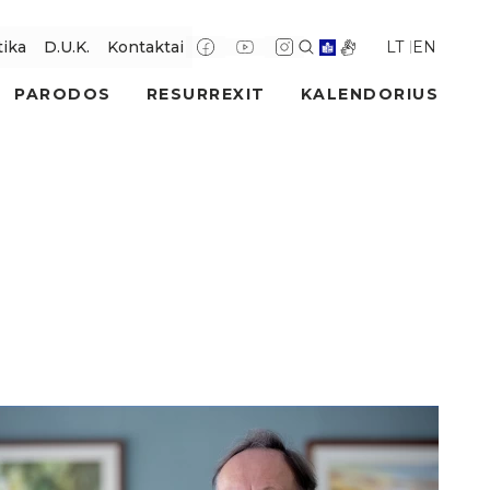
LT
EN
tika
D.U.K.
Kontaktai
PARODOS
RESURREXIT
KALENDORIUS