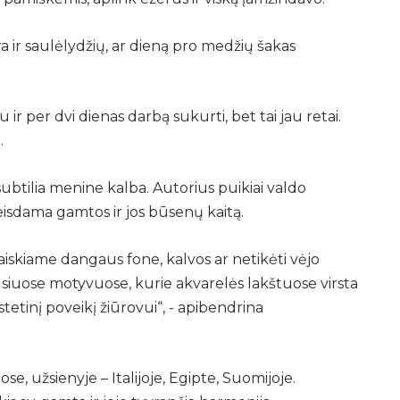
a ir saulėlydžių, ar dieną pro medžių šakas
ir per dvi dienas darbą sukurti, bet tai jau retai.
.
ubtilia menine kalba. Autorius puikiai valdo
leisdama gamtos ir jos būsenų kaitą.
vaiskiame dangaus fone, kalvos ar netikėti vėjo
usiuose motyvuose, kurie akvarelės lakštuose virsta
stetinį poveikį žiūrovui“, - apibendrina
e, užsienyje – Italijoje, Egipte, Suomijoje.