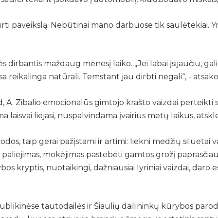
urti paveikslą. Nebūtinai mano darbuose tik saulėtekiai. Yr
dirbantis maždaug mėnesį laiko. „Jei labai įsijaučiu, galiu 
 reikalinga natūrali. Temstant jau dirbti negali“, - atsako
A. Zibalio emocionalūs gimtojo krašto vaizdai perteikti s
laisvai liejasi, nuspalvindama įvairius metų laikus, atsk
s, taip gerai pažįstami ir artimi: liekni medžių siluetai 
 paliejimas, mokėjimas pastebėti gamtos grožį paprasčia
os kryptis, nuotaikingi, dažniausiai lyriniai vaizdai, daro e
blikinėse tautodailės ir Šiaulių dailininkų kūrybos parodos