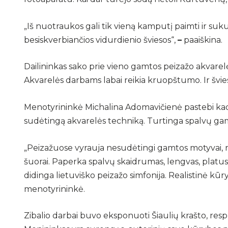
„Iš nuotraukos gali tik vieną kamputį paimti ir suk
besiskverbiančios vidurdienio šviesos“,
–
paaiškina.
Dailininkas sako prie vieno gamtos peizažo akvarelės 
Akvarelės darbams labai reikia kruopštumo. Ir šviesa
Menotyrininkė Michalina Adomavičienė pastebi kad, 
sudėtingą akvarelės techniką. Turtinga spalvų gama 
„Peizažuose vyrauja nesudėtingi gamtos motyvai, rodo
šuorai. Paperka spalvų skaidrumas, lengvas, platus
didinga lietuviško peizažo simfonija. Realistinė kūryb
menotyrininkė.
Zibalio darbai buvo eksponuoti Šiaulių krašto, respu