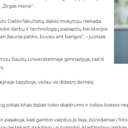
a „Žirgas mene“.
tuto Dailės fakultetą, dailės mokytoju niekada
ė darbų ir technologijų paslapčių bei istorijos
an žiauriai patiko, buvau ant bangos“, – juokiasi
oju Šiaulių universitetinėje gimnazijoje, tad iš
ų.
jinėje tapyboje, vėliau vis didesnį dėmesį
g jokiais kitais dažais tokio skaidrumo ir tokios šviesos ne
is ir pasakoja, kad gamtos vaizdus jis lieja, žiūrėdamas į f
saulei tekant įšokdavo į automobilį, klaidžiodavo miškais,