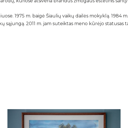
odų, kuriose atsiveria brandus žmogaus estetinis santyki
iuose. 1975 m. baigė Šiaulių vaikų dailės mokyklą. 1984 m.
nkų sąjungą. 2011 m. jam suteiktas meno kūrėjo statusas ta