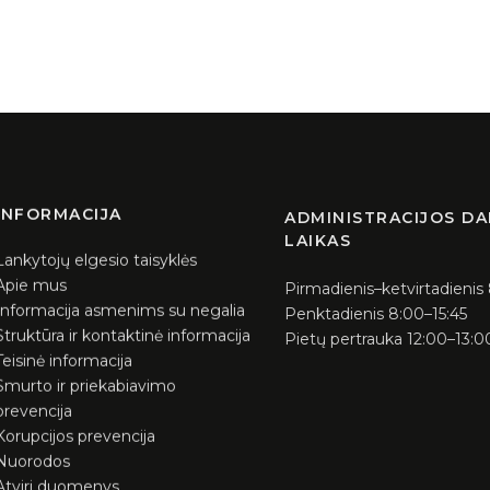
INFORMACIJA
ADMINISTRACIJOS D
LAIKAS
Lankytojų elgesio taisyklės
Apie mus
Pirmadienis–ketvirtadienis
Informacija asmenims su negalia
Penktadienis 8:00–15:45
Struktūra ir kontaktinė informacija
Pietų pertrauka 12:00–13:0
Teisinė informacija
Smurto ir priekabiavimo
prevencija
Korupcijos prevencija
Nuorodos
Atviri duomenys