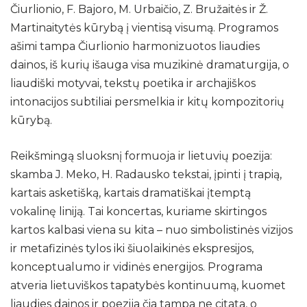
Čiurlionio, F. Bajoro, M. Urbaičio, Z. Bružaitės ir Ž.
Naujienos
Martinaitytės kūrybą į vientisą visumą. Programos
ašimi tampa Čiurlionio harmonizuotos liaudies
Galerija
dainos, iš kurių išauga visa muzikinė dramaturgija, o
2021 m.
liaudiški motyvai, tekstų poetika ir archajiškos
2022 m.
intonacijos subtiliai persmelkia ir kitų kompozitorių
kūrybą.
2023 m.
2024 m.
Reikšmingą sluoksnį formuoja ir lietuvių poezija:
2025 m.
skamba J. Meko, H. Radausko tekstai, įpinti į trapią,
kartais asketišką, kartais dramatiškai įtemptą
Dalyviai
vokalinę liniją. Tai koncertas, kuriame skirtingos
kartos kalbasi viena su kita – nuo simbolistinės vizijos
ir metafizinės tylos iki šiuolaikinės ekspresijos,
konceptualumo ir vidinės energijos. Programa
atveria lietuviškos tapatybės kontinuumą, kuomet
liaudies dainos ir poezija čia tampa ne citata, o