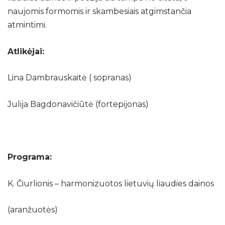
naujomis formomis ir skambesiais atgimstančia
atmintimi.
Atlikėjai:
Lina Dambrauskaitė ( sopranas)
Julija Bagdonavičiūtė (fortepijonas)
Programa:
K. Čiurlionis – harmonizuotos lietuvių liaudies dainos
(aranžuotės)