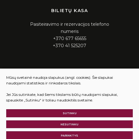
BILIETŲ KASA
Pasiteiravimo ir rezervacijos telefono
numeris
+370 677 65655
+370 41 525207
KASOS DARBO LAIKAS
Mūsų svetainė naudoja slapukus (angl. cookies). Šie slapukai
naudojami statistikos ir rinkodaros tikslais.
Pirmadienis – ketvirtadienis 12:00 – 16:00
Penktadienis 12:00 – 15:45
Jei Jūs sutinkate, kad šiems tikslams būtų naudojami slapukai,
spauskite „Sutinku“ ir toliau naudokitės svetaine.
SUTINKU
© 2025 Visos teisės saugomos
Slapukų parinktys
NESUTINKU
Duomenų apsauga
PARINKTYS
Sukurta:
TEXUS