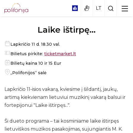
Laike ištirpę...
Lapkričio 11 d. 18.30 val.
Bilietus pirkite:
ticketmarket.lt
Bilietų kaina 10 ir 15 Eur
Didžioji koncertų salė
„Polifonijos“ salė
Mažoji salė
Edukacinis spektaklis – muzikinė pasaka
„KAIP EŽIUKAS CHORĄ BŪRĖ"
Vestibiulis
Lapkričio 11-isios vakarą, kviesime į šildantį, jaukų,
artimą kiekvienam lietuviui muzikinį vakarą balsui ir
Edukacinis koncertas „PASAULIO TAUTŲ
MUZIKA"
fortepijonui "Laike ištirpęs...".
Apie
Edukacija „Tylà netỹla“
Ši dueto programa – tai kosminiame laike ištirpęs
Programa
lietuviškos muzikos pasakojimas, sujungiantis M. K.
Dalyviai