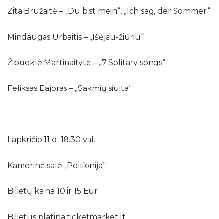
Zita Bružaitė – „Du bist mein“, „Ich sag, der Sommer“
Mindaugas Urbaitis – „Išėjau-žiūriu“
Žibuoklė Martinaitytė – „7 Solitary songs“
Feliksas Bajoras – „Sakmių siuita“
Lapkričio 11 d. 18.30 val.
Kamerinė salė „Polifonija“
Bilietų kaina 10 ir 15 Eur
Bilietus platina ticketmarket.lt