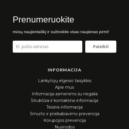
Viešieji pirkimai
Naujienos
Prenumeruokite
Galerija
Vidaus kontrolės dokumentai
2021 m.
mūsų naujienlaiškį ir sužinokite visas naujienas pirmi!
Tvarkos
2022 m.
Pateikti
Planavimo dokumentai
2023 m.
2024 m.
Darbo užmokestis
INFORMACIJA
2025 m.
Darbuotojų, civilinės ir gaisrinės saugos
Lankytojų elgesio taisyklės
Dalyviai
dokumentacija
Apie mus
Informacija asmenims su negalia
Struktūra ir kontaktinė informacija
Parama
Teisinė informacija
Smurto ir priekabiavimo prevencija
Konkursai ir laisvos darbo vietos
Korupcijos prevencija
Nuorodos