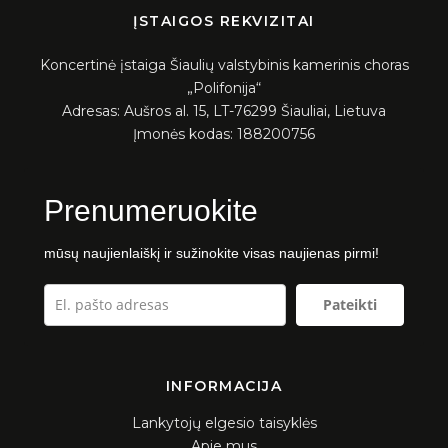
ĮSTAIGOS REKVIZITAI
Aukcionai
Koncertinė įstaiga Šiaulių valstybinis kamerinis choras
Konkursai
„Polifonija“
Adresas: Aušros al. 15, LT-76299 Šiauliai, Lietuva
Įmonės kodas: 188200756
Prenumeruokite
mūsų naujienlaiškį ir sužinokite visas naujienas pirmi!
Pateikti
INFORMACIJA
Lankytojų elgesio taisyklės
Apie mus