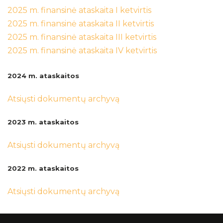
Tarnybiniai automobiliai
2025 m. finansinė ataskaita I ketvirtis
Naujienos
2025 m. finansinė ataskaita II ketvirtis
Viešieji pirkimai
Galerija
2025 m. finansinė ataskaita III ketvirtis
2025 m. finansinė ataskaita IV ketvirtis
Vidaus kontrolės dokumentai
2021 m.
2022 m.
2024 m. ataskaitos
Tvarkos
2023 m.
Atsiųsti dokumentų archyvą
Planavimo dokumentai
2024 m.
2023 m. ataskaitos
2025 m.
Darbo užmokestis
Dalyviai
Atsiųsti dokumentų archyvą
Darbuotojų, civilinės ir gaisrinės saugos
dokumentacija
2022 m. ataskaitos
Parama
Atsiųsti dokumentų archyvą
Konkursai ir laisvos darbo vietos