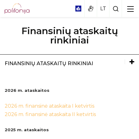
Finansinių ataskaitų
rinkiniai
FINANSINIŲ ATASKAITŲ RINKINIAI
Didžioji koncertų salė
Nuostatai
Mažoji salė
Edukacinis spektaklis – muzikinė pasaka
2026 m. ataskaitos
„KAIP EŽIUKAS CHORĄ BŪRĖ"
Vestibiulis
Įstaigos dokumentai
Edukacinis koncertas „PASAULIO TAUTŲ
2026 m. finansinė ataskaita I ketvirtis
MUZIKA"
Biudžeto vykdymo ataskaitų rinkiniai
2026 m. finansinė ataskaita II ketvirtis
Apie
Edukacija „Tylà netỹla“
Finansinių ataskaitų rinkiniai
Programa
2025 m. ataskaitos
Dalyviai