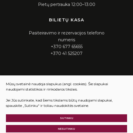
Pietų pertrauka 12:00–13:00
BILIETŲ KASA
Pasiteiravimo ir rezervacijos telefono
numeris
+370 677 65655
+370 41 525207
KASOS DARBO LAIKAS
Mūsų svetainė naudoja slapukus (angl. cookies). Šie slapukai
naudojami statistikos ir rinkodaros tikslais.
Pirmadienis – ketvirtadienis 12:00 – 16:00
Penktadienis 12:00 – 15:45
Jei Jūs sutinkate, kad šiems tikslams būtų naudojami slapukai,
spauskite „Sutinku“ ir toliau naudokitės svetaine.
SUTINKU
© 2025 Visos teisės saugomos
Slapukų parinktys
NESUTINKU