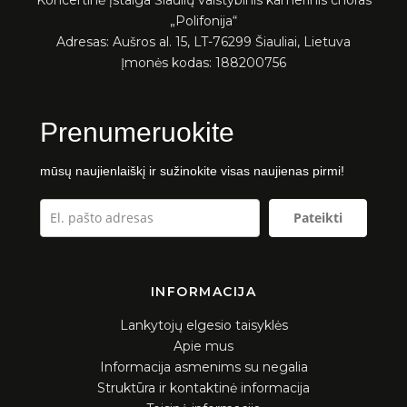
Koncertinė įstaiga Šiaulių valstybinis kamerinis choras
„Polifonija“
Viešieji pirkimai
Naujienos
Adresas: Aušros al. 15, LT-76299 Šiauliai, Lietuva
Įmonės kodas: 188200756
Galerija
Vidaus kontrolės dokumentai
2021 m.
Tvarkos
Prenumeruokite
2022 m.
Planavimo dokumentai
2023 m.
mūsų naujienlaiškį ir sužinokite visas naujienas pirmi!
2024 m.
Darbo užmokestis
Pateikti
2025 m.
Darbuotojų, civilinės ir gaisrinės saugos
Dalyviai
dokumentacija
INFORMACIJA
Parama
Lankytojų elgesio taisyklės
Apie mus
Konkursai ir laisvos darbo vietos
Informacija asmenims su negalia
Struktūra ir kontaktinė informacija