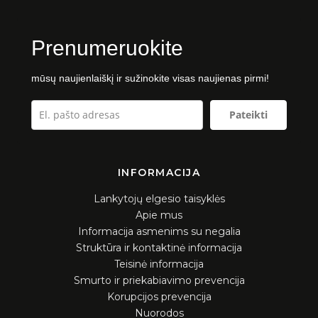
Viešieji pirkimai
Naujienos
Prenumeruokite
Galerija
Vidaus kontrolės dokumentai
2021 m.
mūsų naujienlaiškį ir sužinokite visas naujienas pirmi!
Tvarkos
2022 m.
Pateikti
Planavimo dokumentai
2023 m.
2024 m.
Darbo užmokestis
INFORMACIJA
2025 m.
Darbuotojų, civilinės ir gaisrinės saugos
Lankytojų elgesio taisyklės
Dalyviai
dokumentacija
Apie mus
Informacija asmenims su negalia
Struktūra ir kontaktinė informacija
Parama
Teisinė informacija
Smurto ir priekabiavimo prevencija
Konkursai ir laisvos darbo vietos
Korupcijos prevencija
Nuorodos